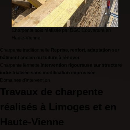
Charpente bois réalisée par DGC Couverture en
Haute-Vienne.
Charpente traditionnelle
Reprise, renfort, adaptation sur
bâtiment ancien ou toiture à rénover.
Charpente fermette
Intervention rigoureuse sur structure
industrialisée sans modification improvisée.
Domaines d'intervention
Travaux de charpente
réalisés à Limoges et en
Haute-Vienne