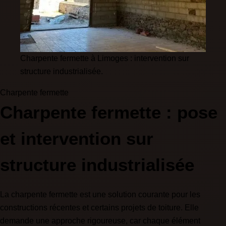
Charpente fermette à Limoges : intervention sur
structure industrialisée.
Charpente fermette
Charpente fermette : pose
et intervention sur
structure industrialisée
La charpente fermette est une solution courante pour les
constructions récentes et certains projets de toiture. Elle
demande une approche rigoureuse, car chaque élément