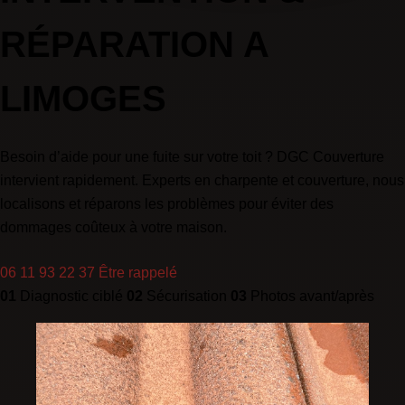
RÉPARATION A
LIMOGES
Besoin d’aide pour une fuite sur votre toit ? DGC Couverture
intervient rapidement. Experts en charpente et couverture, nous
localisons et réparons les problèmes pour éviter des
dommages coûteux à votre maison.
06 11 93 22 37
Être rappelé
01
Diagnostic ciblé
02
Sécurisation
03
Photos avant/après