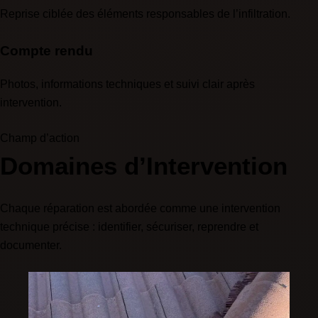
Reprise ciblée des éléments responsables de l’infiltration.
Compte rendu
Photos, informations techniques et suivi clair après
intervention.
Champ d’action
Domaines d’Intervention
Chaque réparation est abordée comme une intervention
technique précise : identifier, sécuriser, reprendre et
documenter.