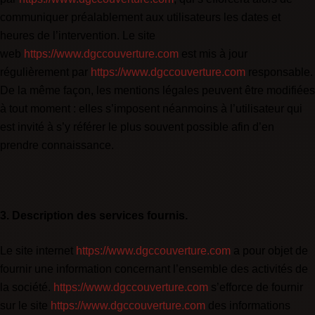
communiquer préalablement aux utilisateurs les dates et
heures de l’intervention. Le site
web
https://www.dgccouverture.com
est mis à jour
régulièrement par
https://www.dgccouverture.com
responsable.
De la même façon, les mentions légales peuvent être modifiées
à tout moment : elles s’imposent néanmoins à l’utilisateur qui
est invité à s’y référer le plus souvent possible afin d’en
prendre connaissance.
3. Description des services fournis.
Le site internet
https://www.dgccouverture.com
a pour objet de
fournir une information concernant l’ensemble des activités de
la société.
https://www.dgccouverture.com
s’efforce de fournir
sur le site
https://www.dgccouverture.com
des informations