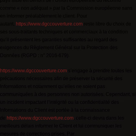
pays situé en dehors de l’Union européenne ou reconnu
comme « non adéquat » par la Commission européenne sans
en informer préalablement le client. Pour
autant,
https://www.dgccouverture.com
reste libre du choix de
ses sous-traitants techniques et commerciaux à la condition
qu’il présentent les garanties suffisantes au regard des
exigences du Règlement Général sur la Protection des
Données (RGPD : n° 2016-679).
https://www.dgccouverture.com
s’engage à prendre toutes les
précautions nécessaires afin de préserver la sécurité des
Informations et notamment qu’elles ne soient pas
communiquées à des personnes non autorisées. Cependant, si
un incident impactant l’intégrité ou la confidentialité des
Informations du Client est portée à la connaissance
de
https://www.dgccouverture.com
, celle-ci devra dans les
meilleurs délais informer le Client et lui communiquer les
mesures de corrections prises. Par