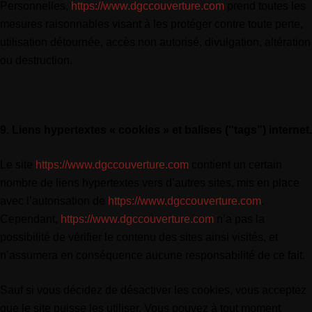
Personnelles,
https://www.dgccouverture.com
prend toutes les
mesures raisonnables visant à les protéger contre toute perte,
utilisation détournée, accès non autorisé, divulgation, altération
ou destruction.
9. Liens hypertextes « cookies » et balises (“tags”) internet.
Le site
https://www.dgccouverture.com
contient un certain
nombre de liens hypertextes vers d’autres sites, mis en place
avec l’autorisation de
https://www.dgccouverture.com
.
Cependant,
https://www.dgccouverture.com
n’a pas la
possibilité de vérifier le contenu des sites ainsi visités, et
n’assumera en conséquence aucune responsabilité de ce fait.
Sauf si vous décidez de désactiver les cookies, vous acceptez
que le site puisse les utiliser. Vous pouvez à tout moment