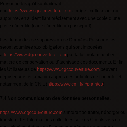
Personnelles qu’il souhaiterait
que
https://www.dgccouverture.com
corrige, mette à jour ou
supprime, en s’identifiant précisément avec une copie d’une
pièce d’identité (carte d’identité ou passeport).
Les demandes de suppression de Données Personnelles
seront soumises aux obligations qui sont imposées
à
https://www.dgccouverture.com
par la loi, notamment en
matière de conservation ou d’archivage des documents. Enfin,
les Utilisateurs de
https://www.dgccouverture.com
peuvent
déposer une réclamation auprès des autorités de contrôle, et
notamment de la CNIL (
https://www.cnil.fr/fr/plaintes
).
7.4 Non communication des données personnelles.
https://www.dgccouverture.com
s’interdit de traiter, héberger ou
transférer les Informations collectées sur ses Clients vers un