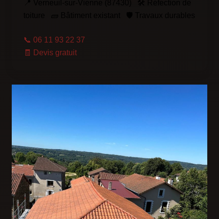
📍 Verneuil-sur-Vienne (87430) 🛠️ Réfection de
toiture 🧱 Bâtiment existant 🛡️ Travaux durables
📞 06 11 93 22 37
🧾 Devis gratuit